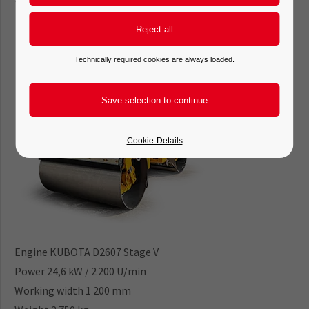
Technically required cookies are always loaded.
Cookie-Details
Engine KUBOTA D2607 Stage V
Power 24,6 kW / 2 200 U/min
Working width 1 200 mm