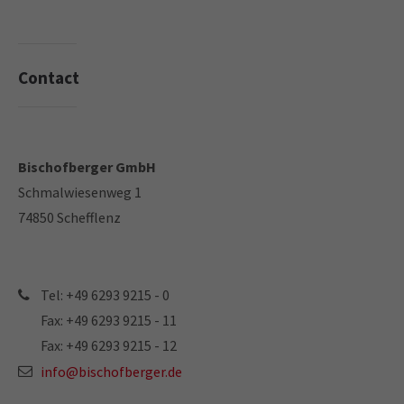
Contact
Bischofberger GmbH
Your direct contact to us
Schmalwiesenweg 1
74850 Schefflenz
Contact
info@bischofberger.de
Tel: +49 6293 9215 - 0
Fax: +49 6293 9215 - 11
Tel: +49 6293 9215 - 0
Fax: +49 6293 9215 - 11
Fax: +49 6293 9215 - 12
info@bischofberger.de
Bischofberger GmbH
Schmalwiesenweg 1