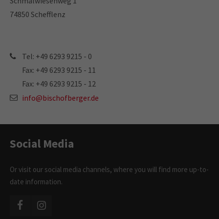
Schmalwiesenweg 1
Contact
74850 Schefflenz
info@bischofberger.de
Tel: +49 6293 9215 - 0
Tel: +49 6293 9215 - 0
Fax: +49 6293 9215 - 11
Fax: +49 6293 9215 - 11
Fax: +49 6293 9215 - 12
Bischofberger GmbH
info@bischofberger.de
Schmalwiesenweg 1
74850 Schefflenz
Social Media
Or visit our social media channels, where you will find more up-to-
date information.