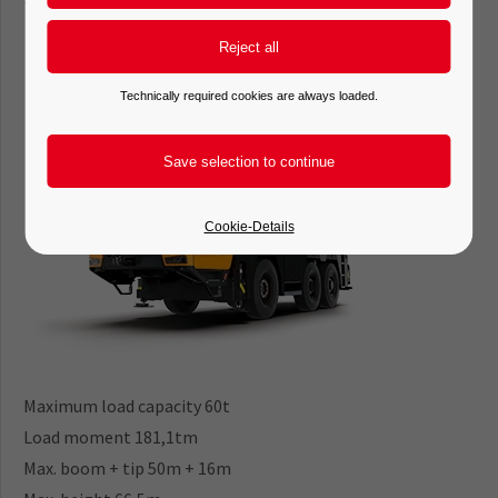
Technically required cookies are always loaded.
Cookie-Details
Maximum load capacity 60t
Load moment 181,1tm
Max. boom + tip 50m + 16m