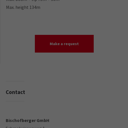
Max. height 134m
Make a request
Contact
Your direct contact to us
Bischofberger GmbH