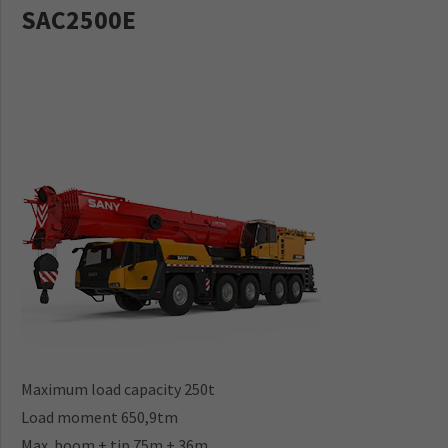
SAC2500E
Maximum load capacity 250t
Load moment 650,9tm
Max. boom + tip 75m + 36m