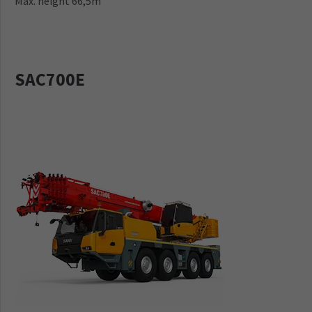
Max. height 66,5m
SAC700E