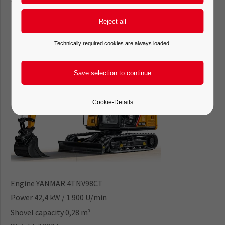
Technically required cookies are always loaded.
Cookie-Details
Engine YANMAR 4TNV98CT
Power 42,4 kW / 1 900 U/min
Shovel capacity 0,28 m
3