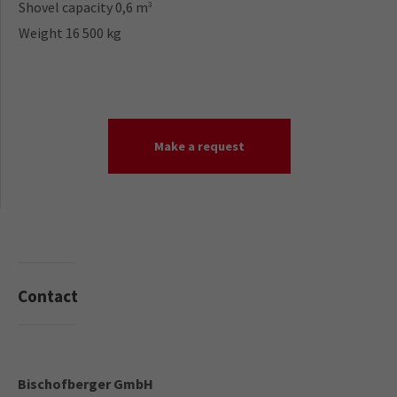
Shovel capacity 0,6 m
3
Weight 16 500 kg
Make a request
Contact
Your direct contact to us
Bischofberger GmbH