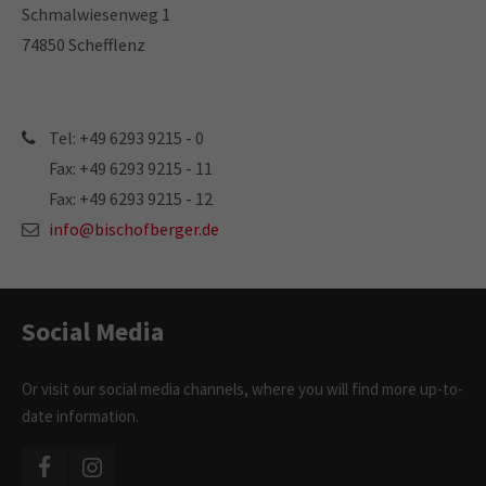
Schmalwiesenweg 1
Contact
74850 Schefflenz
info@bischofberger.de
Tel: +49 6293 9215 - 0
Tel: +49 6293 9215 - 0
Fax: +49 6293 9215 - 11
Fax: +49 6293 9215 - 11
Fax: +49 6293 9215 - 12
Bischofberger GmbH
info@bischofberger.de
Schmalwiesenweg 1
74850 Schefflenz
Social Media
Or visit our social media channels, where you will find more up-to-
date information.